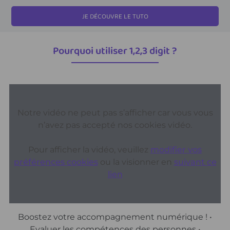
JE DÉCOUVRE LE TUTO
Pourquoi utiliser 1,2,3 digit ?
Notre vidéo ne peut pas s’afficher car vous vous
n’avez pas accepté nos cookies vidéo.
Pour afficher la vidéo, veuillez
modifier vos
préférences cookies
ou la visionner en
suivant ce
lien
Boostez votre accompagnement numérique ! •
Evaluer les compétences des personnes •