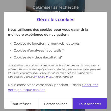
Optimiser sa recherche
d’emploi avec l’IA : astuces et
précautions
Gérer les cookies
Nous utilisons des cookies pour vous garantir la
meilleure expérience de navigation :
Cookies de fonctionnement
(obligatoires)
Cookies d’analyses (facultatifs)*
Violence en ligne, reconnaître
Cookies de vidéos (facultatifs)*
les différentes formes
*Ces cookies nous aident à améliorer le fonctionnement de notre site. Ils
de harcèlement et
utilisent des outils tiers qui peuvent collecter certaines données (adresse
d’agressions en ligne
IP, pages consultées) pour personnaliser leurs actions publicitaires.
Outils tiers : Google (
en savoir plus
), Hotjar, Youtube.
Nous conservons votre choix pendant 12 mois.
Consulter
notre politique cookies
Tout refuser
Personnaliser
Tout accepter