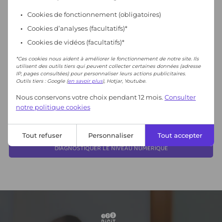
Cookies de fonctionnement
(obligatoires)
Cookies d’analyses (facultatifs)*
Cookies de vidéos (facultatifs)*
*Ces cookies nous aident à améliorer le fonctionnement de notre site. Ils
utilisent des outils tiers qui peuvent collecter certaines données (adresse
IP, pages consultées) pour personnaliser leurs actions publicitaires.
Outils tiers : Google (
en savoir plus
), Hotjar, Youtube.
Nous conservons votre choix pendant 12 mois.
Consulter
notre politique cookies
Placez la personne devant un ordinateur et observez comment l’équipement est
pris en main pour répondre aux questions de l'exercice.
Tout refuser
Personnaliser
Tout accepter
DIAGNOSTIQUER LE NIVEAU NUMÉRIQUE