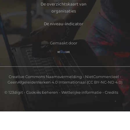
De overzichtskaart van
organisaties
De niveau-indicator
Gemaakt door
Creative Commons Naamsvermelding - NietCommercieel -
GeenAfgeleideWerken 4.0 Internationaal (CC BY-NC-ND 4.0)
© 123digit -
Cookies beheren
-
Wettelijke informatie
- Credits