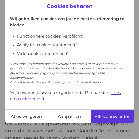
Cookies beheren
verantwoordelijk zijn voor het 123Digit-project.
De rechtsgrondslag voor de verwerking van deze
Wij gebruiken cookies om jou de beste surfervaring te
gegevens is de verzameling van de toestemming
bieden:
van de gebruiker bij zijn eerste bezoek of registratie
Functionnele cookies
(verpflicht)
op het platform. Sommige niet-persoonlijke
Analytics-cookies (optioneel)*
gebruiksgegevens kunnen worden gedeeld via een
Videocookies (optioneel)*
dashboard bestemd voor
netwerkruimtebeheerders (aantal aangemaakte
*Deze cookies helpen ons de werking van onze site te verbeteren. Ze
accounts, bronnen en bezochte pagina's).
gebruiken tools van derden die bepaalde gegevens kunnen verzamelen
(IP-adres, bekeken pagina's) om hun reclamecampagnes te
personaliseren.
In het kader van een experiment of een
Gebruikte tools: Google Analytics (
meer informatie
), Hotjar.
partnerschapsovereenkomst kunnen bepaalde
Wij bewaren jouw keuze gedurende 12 maanden.
Lees
partners van het 123Digit netwerk, onder
ons cookiebeleid
voorbehoud van een vertrouwelijkheidsclausule,
toegang hebben tot bepaalde persoonsgegevens.
Alles weigeren
Aanpassen
Alles aanvaarden
Uw persoonlijke gegevens worden opgeslagen in
onze databases, gehost door Google Cloud France
op een server in Saint-Ghislain, België.