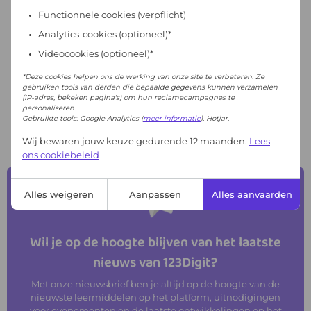
Functionnele cookies
(verpflicht)
Analytics-cookies (optioneel)*
Videocookies (optioneel)*
De organisaties op het platform worden vervolgens toegevoegd aan de
*Deze cookies helpen ons de werking van onze site te verbeteren. Ze
overzichtskaart.
gebruiken tools van derden die bepaalde gegevens kunnen verzamelen
(IP-adres, bekeken pagina's) om hun reclamecampagnes te
ORGANISATIES VOOR DIGITALE BEGELEIDING IDENTIFICEREN
personaliseren.
Gebruikte tools: Google Analytics (
meer informatie
), Hotjar.
Wij bewaren jouw keuze gedurende 12 maanden.
Lees
ons cookiebeleid
Alles weigeren
Aanpassen
Alles aanvaarden
Wil je op de hoogte blijven van het laatste
nieuws van 123Digit?
Met onze nieuwsbrief ben je altijd op de hoogte van de
nieuwste leermiddelen op het platform, uitnodigingen
voor evenementen en de laatste ontwikkelingen op het