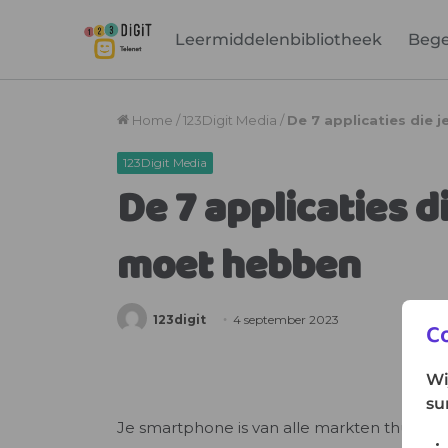
Leermiddelenbibliotheek
Bege
C
Wi
su