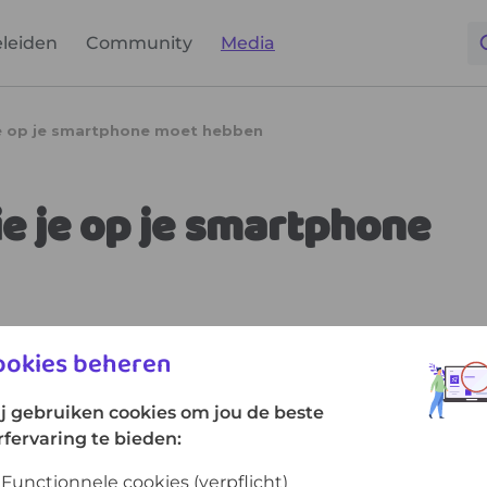
leiden
Community
Media
ookies beheren
j gebruiken cookies om jou de beste
rfervaring te bieden:
Functionnele cookies
(verpflicht)