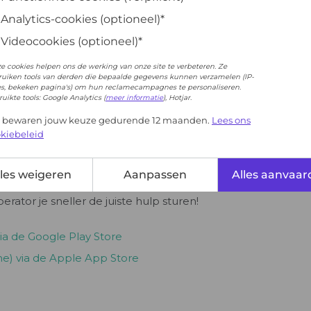
Analytics-cookies (optioneel)*
Videocookies (optioneel)*
e cookies helpen ons de werking van onze site te verbeteren. Ze
uiken tools van derden die bepaalde gegevens kunnen verzamelen (IP-
es, bekeken pagina's) om hun reclamecampagnes te personaliseren.
uikte tools: Google Analytics (
meer informatie
), Hotjar.
j bewaren jouw keuze gedurende 12 maanden.
Lees ons
kiebeleid
lles weigeren
Aanpassen
Alles aanvaa