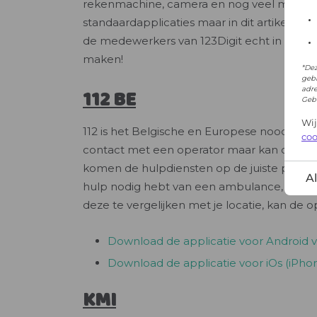
*Dez
gebr
adr
Gebr
Wi
coo
A