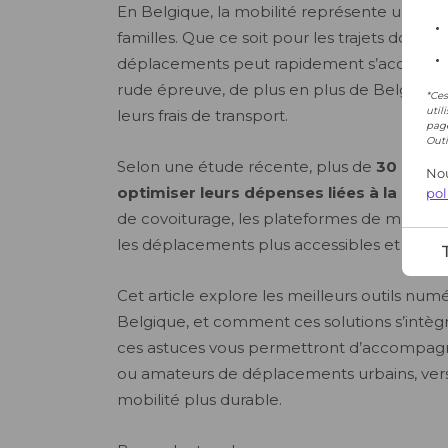
*Ces
util
page
Outi
Nou
pol